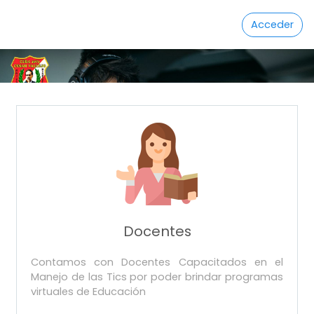
Saltar al contenido principal
Acceder
Docentes
Contamos con Docentes Capacitados en el
Manejo de las Tics por poder brindar programas
virtuales de Educación